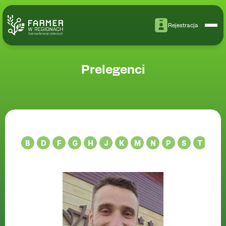
Rejestracja
Prelegenci
B
D
F
G
H
J
K
M
N
P
S
T
W