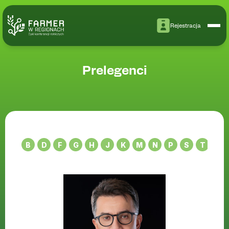
Rejestracja
Prelegenci
B
D
F
G
H
J
K
M
N
P
S
T
W