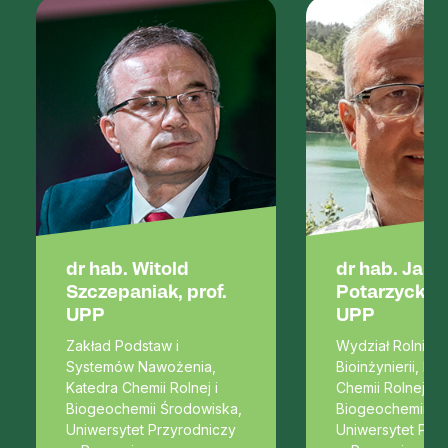
dr hab. Witold
dr hab. Jarosław
Szczepaniak, prof.
Potarzycki, prof.
UPP
UPP
Zakład Podstaw i
Wydział Rolnictwa i
Systemów Nawożenia,
Bioinżynierii, Katedra
Katedra Chemii Rolnej i
Chemii Rolnej i
Biogeochemii Środowiska,
Biogeochemii Środowi
Uniwersytet Przyrodniczy
Uniwersytet Przyrodni