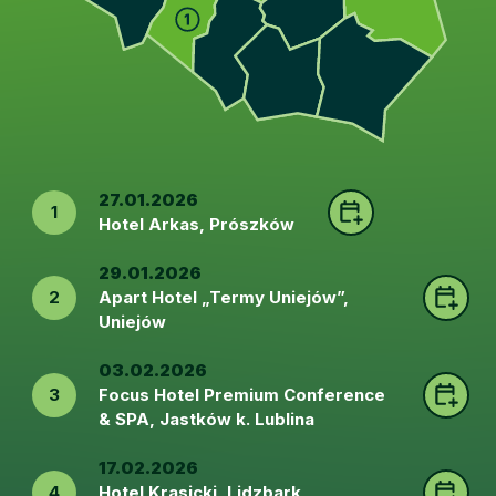
27.01.2026
1
Hotel Arkas, Prószków
29.01.2026
2
Apart Hotel „Termy Uniejów”,
Uniejów
03.02.2026
3
Focus Hotel Premium Conference
& SPA, Jastków k. Lublina
17.02.2026
4
Hotel Krasicki, Lidzbark