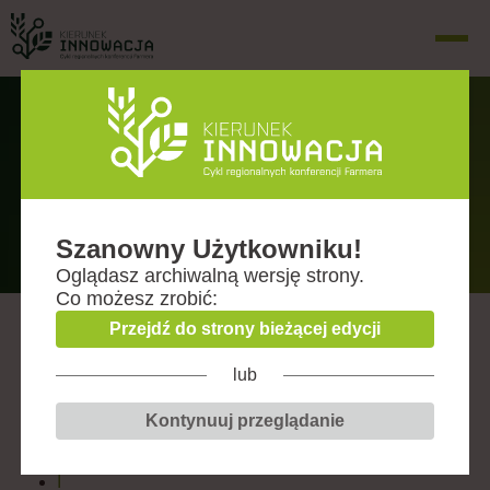
Prelegenci
Wrocław (woj. dolnośląskie)
Szanowny Użytkowniku!
Oglądasz
archiwalną wersję
strony.
Co możesz zrobić:
Przejdź do strony bieżącej edycji
C
lub
D
Kontynuuj przeglądanie
G
I