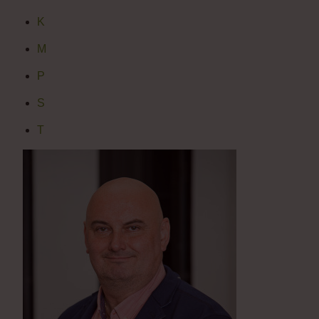
K
M
P
S
T