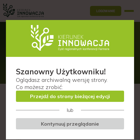
LOGOWANIE
Prelegenci
Lublin (woj. pomorskie)
Szanowny Użytkowniku!
Oglądasz
archiwalną wersję
strony.
Co możesz zrobić:
Przejdź do strony bieżącej edycji
F
lub
I
Kontynuuj przeglądanie
K
M