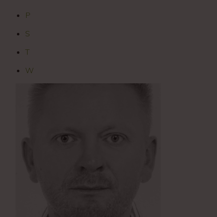
P
S
T
W