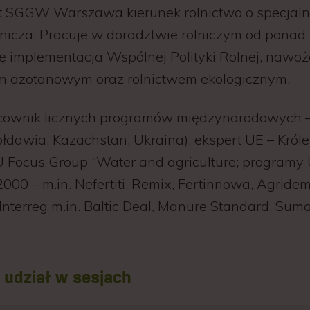
 SGGW Warszawa kierunek rolnictwo o specjal
nicza. Pracuje w doradztwie rolniczym od ponad 4
ę implementacja Wspólnej Polityki Rolnej, nawo
 azotanowym oraz rolnictwem ekologicznym.
ownik licznych programów międzynarodowych 
łdawia, Kazachstan, Ukraina); ekspert UE – Król
EU Focus Group “Water and agriculture; programy
000 – m.in. Nefertiti, Remix, Fertinnowa, Agridem
nterreg m.in. Baltic Deal, Manure Standard, Sum
udział w sesjach