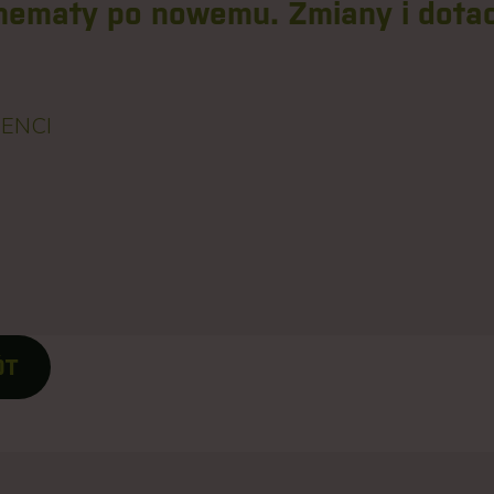
hematy po nowemu. Zmiany i dotac
ENCI
ÓT