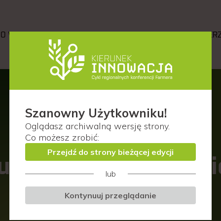
O WYDARZENIU
AGENDA
PRELEGENCI
PARTNER
Szanowny Użytkowniku!
Prelegenci
Oglądasz
archiwalną wersję
strony.
Co możesz zrobić:
Przejdź do strony bieżącej edycji
ublin (woj. pomorski
lub
Kontynuuj przeglądanie