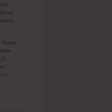
ność
0 lat.
żeniem,
– Pomoc
estwo
 UE
o;
anu.