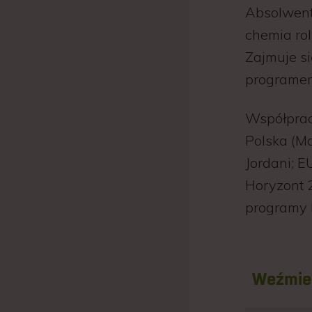
Absolwent
chemia rol
Zajmuje si
programem
Współprac
Polska (Mo
Jordani; 
Horyzont 2
programy I
Weźmie 