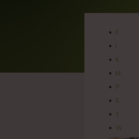
F
I
K
M
P
S
T
W