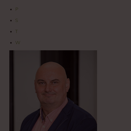
P
S
T
W