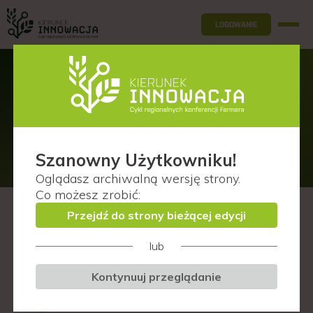
LOGOWANIE
Prelegenci
Lublin (woj. pomorskie)
Szanowny Użytkowniku!
Oglądasz
archiwalną wersję
strony.
Co możesz zrobić:
Przejdź do strony bieżącej edycji
F
lub
I
Kontynuuj przeglądanie
K
M