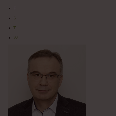
P
S
T
W