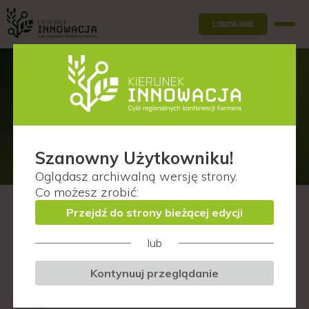
LOGOWANIE
Prelegenci
Lublin (woj. pomorskie)
Szanowny Użytkowniku!
Oglądasz
archiwalną wersję
strony.
Co możesz zrobić:
Przejdź do strony bieżącej edycji
F
lub
I
Kontynuuj przeglądanie
K
M