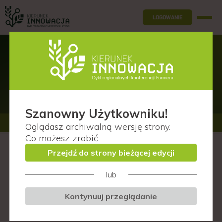
LOGOWANIE
Agenda
Szanowny Użytkowniku!
Oglądasz
archiwalną wersję
strony.
Co możesz zrobić:
Przejdź do strony bieżącej edycji
lub
Kontynuuj przeglądanie
Wszystkie prawa zastrzeżone. PTWP S.A. 2025