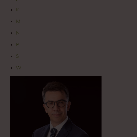
K
M
N
P
S
W