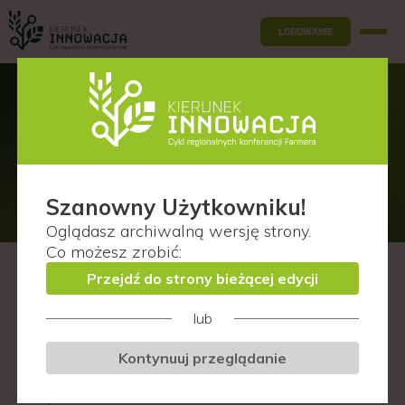
LOGOWANIE
Prelegenci
Wrocław (woj. dolnośląskie)
Szanowny Użytkowniku!
Oglądasz
archiwalną wersję
strony.
Co możesz zrobić:
Przejdź do strony bieżącej edycji
D
lub
F
Kontynuuj przeglądanie
I
J