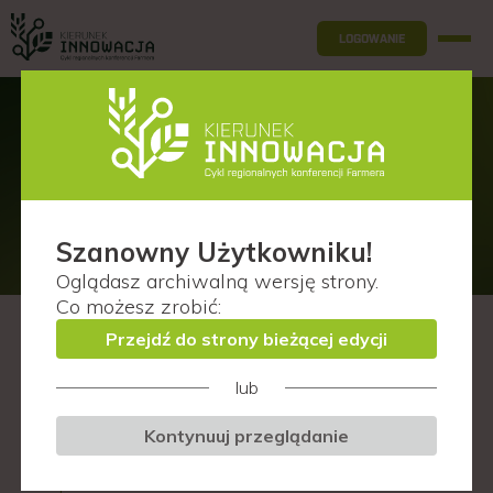
LOGOWANIE
Prelegenci
Wrocław (woj. dolnośląskie)
Szanowny Użytkowniku!
Oglądasz
archiwalną wersję
strony.
Co możesz zrobić:
Przejdź do strony bieżącej edycji
D
lub
F
Kontynuuj przeglądanie
I
J