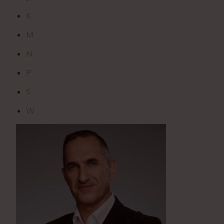
K
M
N
P
S
W