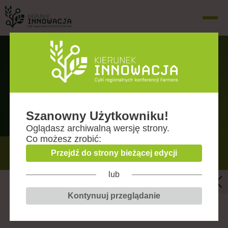
Agenda
Wrocław (woj. dolnośląskie)
Szanowny Użytkowniku!
Oglądasz
archiwalną wersję
strony.
Co możesz zrobić:
7 LUTEGO 2024
Przejdź do strony bieżącej edycji
lub
Biopreparaty
Kontynuuj przeglądanie
7 lutego 2024 • 10:45-11:50