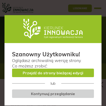
LOGOWANIE
Agenda
Wrocław (woj. dolnośląskie)
Szanowny Użytkowniku!
Oglądasz
archiwalną wersję
strony.
Co możesz zrobić:
28 STYCZNIA
Przejdź do strony bieżącej edycji
lub
Rynek zbóż i rzepaku. Czego można
Kontynuuj przeglądanie
spodziewać się w tym sezonie