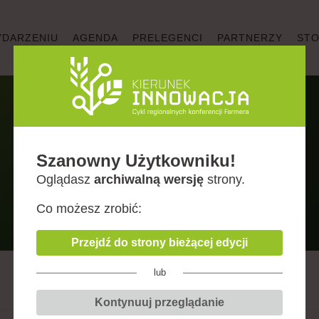
YDARZENIU
AGENDA
PRELEGENCI
PARTNERZY
STO
STOISKO ONLINE
Szanowny Użytkowniku!
Oglądasz
archiwalną wersję
strony.
Co możesz zrobić:
Przejdź do strony bieżącej edycji
lub
Kontynuuj przeglądanie