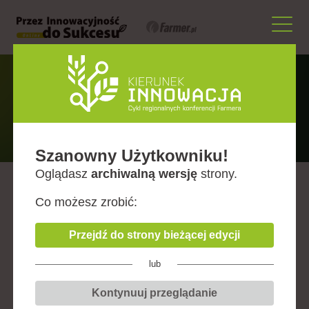
Partnerzy i Sponsorzy
Szanowny Użytkowniku!
Oglądasz
archiwalną wersję
strony.
Co możesz zrobić:
Sponsor Główny
Przejdź do strony bieżącej edycji
Zobacz więcej
lub
Kontynuuj przeglądanie