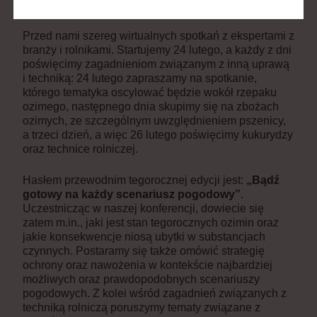
Przed nami szereg wirtualnych spotkań z ekspertami z
branży i rolnikami. Startujemy 24 lutego, a każdy z dni
poświęcimy zagadnieniom związanym z inną uprawą
i techniką: 24 lutego zapraszamy na spotkanie,
którego tematyka oscylować będzie wokół rzepaku
ozimego, następnego dnia skupimy się na zbożach
ozimych, ze szczególnym uwzględnieniem pszenicy,
a trzeci dzień, a więc 26 lutego poświęcimy kukurydzy
oraz technice rolniczej.
Hasłem przewodnim tegorocznej edycji jest:
„Bądź
gotowy na każdy scenariusz pogodowy”
.
Uczestnicząc w naszej konferencji, dowiecie się
zatem m.in., jaki jest stan tegorocznych ozimin oraz
jakie konsekwencje niosą ubytki w substancjach
czynnych. Postaramy się także omówić strategię
ochrony oraz nawożenia w kontekście najbardziej
możliwych oraz prawdopodobnych scenariuszy
pogodowych. Z kolei wśród zagadnień związanych z
techniką rolniczą poruszymy tematy związane z